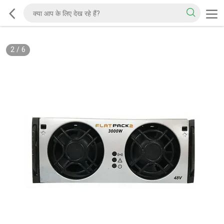
2
/
6