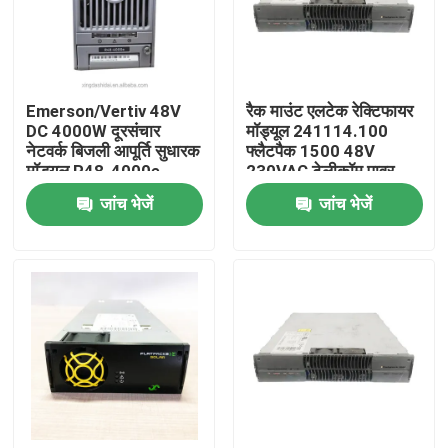
उत्पाद
Emerson/Vertiv 48V
रैक माउंट एलटेक रेक्टिफायर
विडियो
DC 4000W दूरसंचार
मॉड्यूल 241114.100
नेटवर्क बिजली आपूर्ति सुधारक
फ्लैटपैक 1500 48V
मॉड्यूल R48-4000e
230VAC टेलीकॉम पावर
आउटडोर दूरसंचार कैबिनेट
R48-4000
मॉड्यूल रेक्टिफायर
जांच भेजें
जांच भेजें
दूरसंचार उपकरण कैबिनेट
दूरसंचार बैटरी कैबिनेट
नेटवर्क सर्वर रैक कैबिनेट
दूरसंचार डीसी पावर सिस्टम