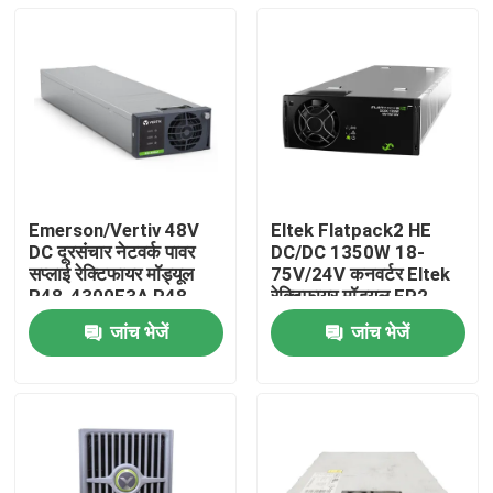
Emerson/Vertiv 48V
Eltek Flatpack2 HE
DC दूरसंचार नेटवर्क पावर
DC/DC 1350W 18-
सप्लाई रेक्टिफायर मॉड्यूल
75V/24V कनवर्टर Eltek
R48-4300E3A R48-
रेक्टिफायर मॉड्यूल FP2
4300E3
24V 48V DC पावर सप्लाई
जांच भेजें
जांच भेजें
(241115.600/24111
होम
हमारे बारे में
संपर्क